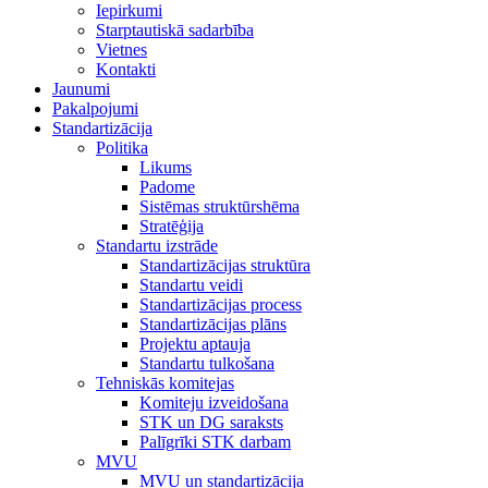
Iepirkumi
Starptautiskā sadarbība
Vietnes
Kontakti
Jaunumi
Pakalpojumi
Standartizācija
Politika
Likums
Padome
Sistēmas struktūrshēma
Stratēģija
Standartu izstrāde
Standartizācijas struktūra
Standartu veidi
Standartizācijas process
Standartizācijas plāns
Projektu aptauja
Standartu tulkošana
Tehniskās komitejas
Komiteju izveidošana
STK un DG saraksts
Palīgrīki STK darbam
MVU
MVU un standartizācija