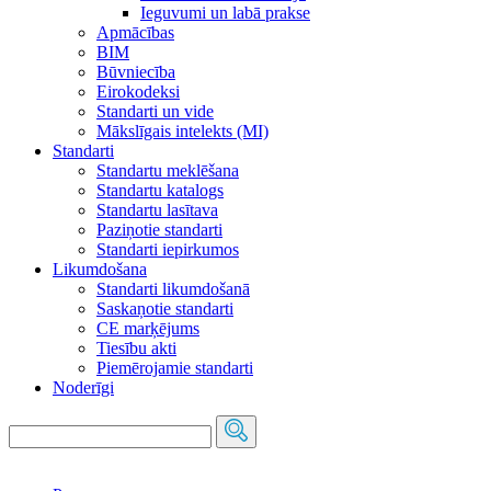
Ieguvumi un labā prakse
Apmācības
BIM
Būvniecība
Eirokodeksi
Standarti un vide
Mākslīgais intelekts (MI)
Standarti
Standartu meklēšana
Standartu katalogs
Standartu lasītava
Paziņotie standarti
Standarti iepirkumos
Likumdošana
Standarti likumdošanā
Saskaņotie standarti
CE marķējums
Tiesību akti
Piemērojamie standarti
Noderīgi