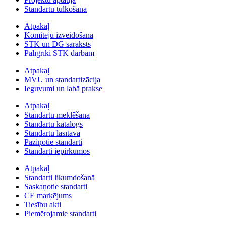
Standartu tulkošana
Atpakaļ
Komiteju izveidošana
STK un DG saraksts
Palīgrīki STK darbam
Atpakaļ
MVU un standartizācija
Ieguvumi un labā prakse
Atpakaļ
Standartu meklēšana
Standartu katalogs
Standartu lasītava
Paziņotie standarti
Standarti iepirkumos
Atpakaļ
Standarti likumdošanā
Saskaņotie standarti
CE marķējums
Tiesību akti
Piemērojamie standarti