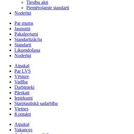
Tiesību akti
Piemērojamie standarti
Noderīgi
Par mums
Jaunumi
Pakalpojumi
Standartizācija
Standarti
Likumdošana
Noderīgi
Atpakaļ
Par LVS
Vēsture
Vadība
Darbinieki
Pārskati
Iepirkumi
Starptautiskā sadarbība
Vietnes
Kontakti
Atpakaļ
Vakances