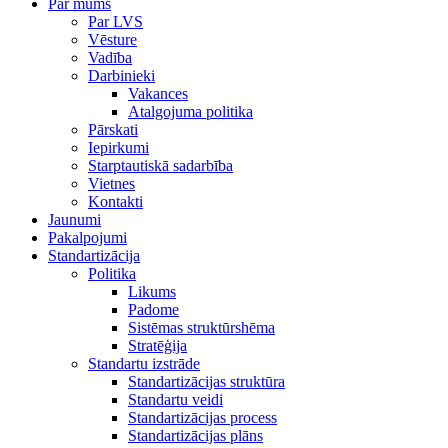
Par mums
Par LVS
Vēsture
Vadība
Darbinieki
Vakances
Atalgojuma politika
Pārskati
Iepirkumi
Starptautiskā sadarbība
Vietnes
Kontakti
Jaunumi
Pakalpojumi
Standartizācija
Politika
Likums
Padome
Sistēmas struktūrshēma
Stratēģija
Standartu izstrāde
Standartizācijas struktūra
Standartu veidi
Standartizācijas process
Standartizācijas plāns