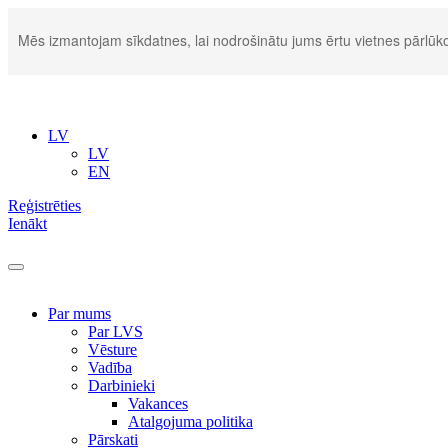
Mēs izmantojam sīkdatnes, lai nodrošinātu jums ērtu vietnes pārlūko
LV
LV
EN
Reģistrēties
Ienākt
Par mums
Par LVS
Vēsture
Vadība
Darbinieki
Vakances
Atalgojuma politika
Pārskati