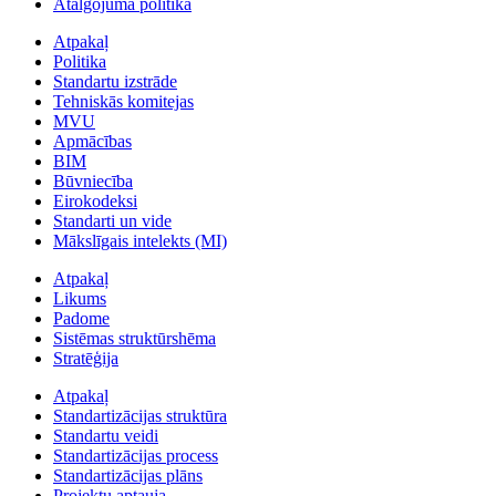
Atalgojuma politika
Atpakaļ
Politika
Standartu izstrāde
Tehniskās komitejas
MVU
Apmācības
BIM
Būvniecība
Eirokodeksi
Standarti un vide
Mākslīgais intelekts (MI)
Atpakaļ
Likums
Padome
Sistēmas struktūrshēma
Stratēģija
Atpakaļ
Standartizācijas struktūra
Standartu veidi
Standartizācijas process
Standartizācijas plāns
Projektu aptauja