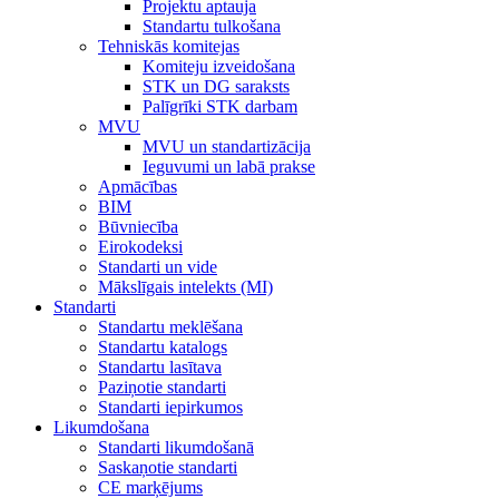
Projektu aptauja
Standartu tulkošana
Tehniskās komitejas
Komiteju izveidošana
STK un DG saraksts
Palīgrīki STK darbam
MVU
MVU un standartizācija
Ieguvumi un labā prakse
Apmācības
BIM
Būvniecība
Eirokodeksi
Standarti un vide
Mākslīgais intelekts (MI)
Standarti
Standartu meklēšana
Standartu katalogs
Standartu lasītava
Paziņotie standarti
Standarti iepirkumos
Likumdošana
Standarti likumdošanā
Saskaņotie standarti
CE marķējums