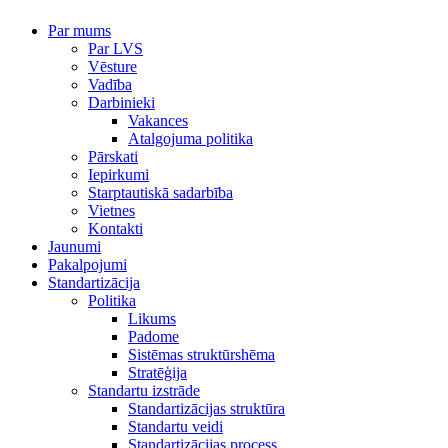
Par mums
Par LVS
Vēsture
Vadība
Darbinieki
Vakances
Atalgojuma politika
Pārskati
Iepirkumi
Starptautiskā sadarbība
Vietnes
Kontakti
Jaunumi
Pakalpojumi
Standartizācija
Politika
Likums
Padome
Sistēmas struktūrshēma
Stratēģija
Standartu izstrāde
Standartizācijas struktūra
Standartu veidi
Standartizācijas process