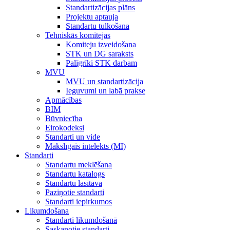
Standartizācijas plāns
Projektu aptauja
Standartu tulkošana
Tehniskās komitejas
Komiteju izveidošana
STK un DG saraksts
Palīgrīki STK darbam
MVU
MVU un standartizācija
Ieguvumi un labā prakse
Apmācības
BIM
Būvniecība
Eirokodeksi
Standarti un vide
Mākslīgais intelekts (MI)
Standarti
Standartu meklēšana
Standartu katalogs
Standartu lasītava
Paziņotie standarti
Standarti iepirkumos
Likumdošana
Standarti likumdošanā
Saskaņotie standarti