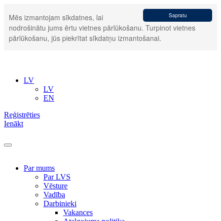
Sapratu
Mēs izmantojam sīkdatnes, lai
nodrošinātu jums ērtu vietnes pārlūkošanu. Turpinot vietnes
pārlūkošanu, jūs piekrītat sīkdatņu izmantošanai.
LV
LV
EN
Reģistrēties
Ienākt
Par mums
Par LVS
Vēsture
Vadība
Darbinieki
Vakances