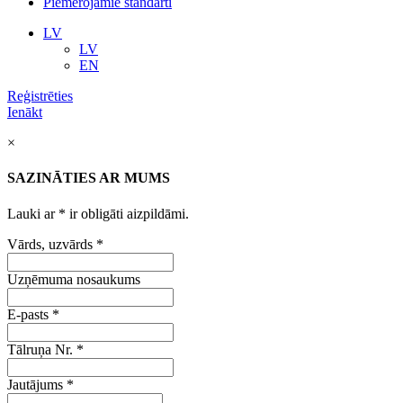
Piemērojamie standarti
LV
LV
EN
Reģistrēties
Ienākt
×
SAZINĀTIES AR MUMS
Lauki ar
*
ir obligāti aizpildāmi.
Vārds, uzvārds
*
Uzņēmuma nosaukums
E-pasts
*
Tālruņa Nr.
*
Jautājums
*