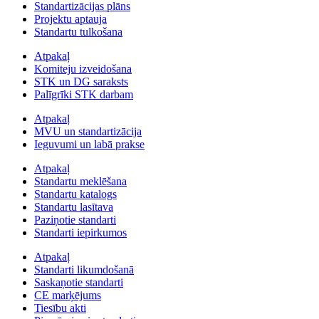
Standartizācijas plāns
Projektu aptauja
Standartu tulkošana
Atpakaļ
Komiteju izveidošana
STK un DG saraksts
Palīgrīki STK darbam
Atpakaļ
MVU un standartizācija
Ieguvumi un labā prakse
Atpakaļ
Standartu meklēšana
Standartu katalogs
Standartu lasītava
Paziņotie standarti
Standarti iepirkumos
Atpakaļ
Standarti likumdošanā
Saskaņotie standarti
CE marķējums
Tiesību akti