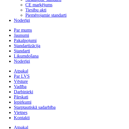
CE marķējums
Tiesību akti
Piemērojamie standarti
Noderīgi
Par mums
Jaunumi
Pakalpojumi
Standartizācija
Standarti
Likumdošana
Noderīgi
Atpakaļ
Par LVS
Vēsture
Vadība
Darbinieki
Pārskati
Iepirkumi
Starptautiskā sadarbība
Vietnes
Kontakti
Atpakaļ