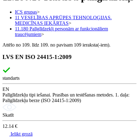
ICS grupas
>
11 VESELĪBAS APRŪPES TEHNOLOĢIJAS.
MEDICĪNAS IEKĀRTAS
>
11.180 Palīglīdzekļi personām ar funkcionāliem
traucējumiem
>
Attēlo no 109. līdz 109. no pavisam 109 ieraksta(-iem).
LVS EN ISO 24415-1:2009
standarts
EN
Palīglīdzekļu tipi iešanai. Prasības un testēšanas metodes. 1. daļa:
Palīglīdzekļu berze (ISO 24415-1:2009)
Skatīt
12.14 €
Ielikt grozā