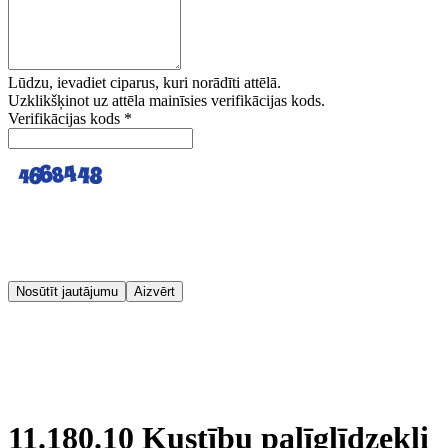
Lūdzu, ievadiet ciparus, kuri norādīti attēlā.
Uzklikšķinot uz attēla mainīsies verifikācijas kods.
Verifikācijas kods
*
Nosūtīt jautājumu
Aizvērt
11.180.10 Kustību palīglīdzekļi