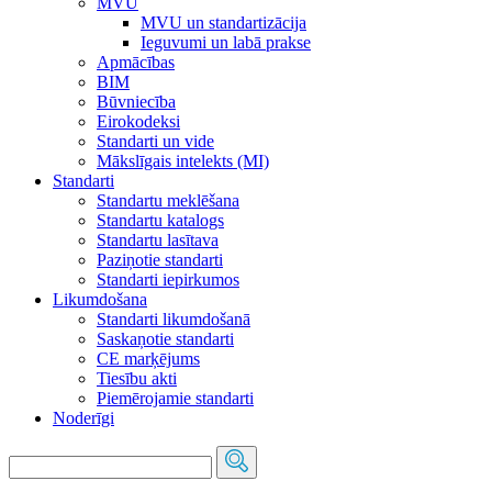
MVU
MVU un standartizācija
Ieguvumi un labā prakse
Apmācības
BIM
Būvniecība
Eirokodeksi
Standarti un vide
Mākslīgais intelekts (MI)
Standarti
Standartu meklēšana
Standartu katalogs
Standartu lasītava
Paziņotie standarti
Standarti iepirkumos
Likumdošana
Standarti likumdošanā
Saskaņotie standarti
CE marķējums
Tiesību akti
Piemērojamie standarti
Noderīgi