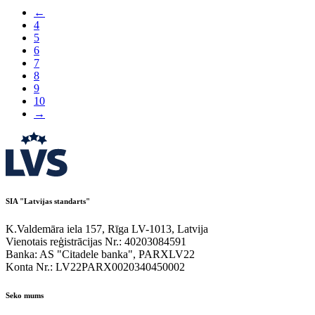
←
4
5
6
7
8
9
10
→
SIA "Latvijas standarts"
K.Valdemāra iela 157, Rīga LV-1013, Latvija
Vienotais reģistrācijas Nr.: 40203084591
Banka: AS "Citadele banka", PARXLV22
Konta Nr.: LV22PARX0020340450002
Seko mums