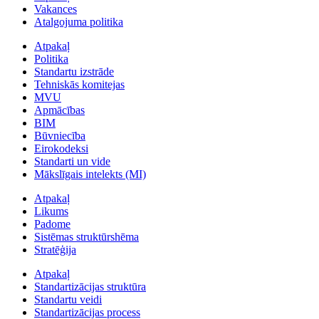
Vakances
Atalgojuma politika
Atpakaļ
Politika
Standartu izstrāde
Tehniskās komitejas
MVU
Apmācības
BIM
Būvniecība
Eirokodeksi
Standarti un vide
Mākslīgais intelekts (MI)
Atpakaļ
Likums
Padome
Sistēmas struktūrshēma
Stratēģija
Atpakaļ
Standartizācijas struktūra
Standartu veidi
Standartizācijas process