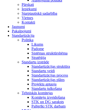
Atalgojuma politika
Pārskati
Iepirkumi
Starptautiskā sadarbība
Vietnes
Kontakti
Jaunumi
Pakalpojumi
Standartizācija
Politika
Likums
Padome
Sistēmas struktūrshēma
Stratēģija
Standartu izstrāde
Standartizācijas struktūra
Standartu veidi
Standartizācijas process
Standartizācijas plāns
Projektu aptauja
Standartu tulkošana
Tehniskās komitejas
Komiteju izveidošana
STK un DG saraksts
Palīgrīki STK darbam