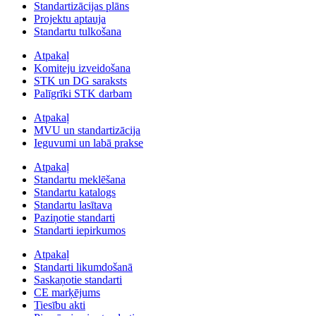
Standartizācijas plāns
Projektu aptauja
Standartu tulkošana
Atpakaļ
Komiteju izveidošana
STK un DG saraksts
Palīgrīki STK darbam
Atpakaļ
MVU un standartizācija
Ieguvumi un labā prakse
Atpakaļ
Standartu meklēšana
Standartu katalogs
Standartu lasītava
Paziņotie standarti
Standarti iepirkumos
Atpakaļ
Standarti likumdošanā
Saskaņotie standarti
CE marķējums
Tiesību akti