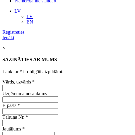
Piemērojamie standarti
LV
LV
EN
Reģistrēties
Ienākt
×
SAZINĀTIES AR MUMS
Lauki ar
*
ir obligāti aizpildāmi.
Vārds, uzvārds
*
Uzņēmuma nosaukums
E-pasts
*
Tālruņa Nr.
*
Jautājums
*