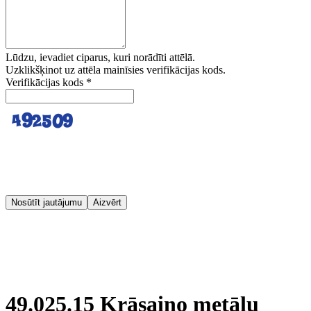
Lūdzu, ievadiet ciparus, kuri norādīti attēlā.
Uzklikšķinot uz attēla mainīsies verifikācijas kods.
Verifikācijas kods
*
Nosūtīt jautājumu
Aizvērt
49.025.15 Krāsaino metālu