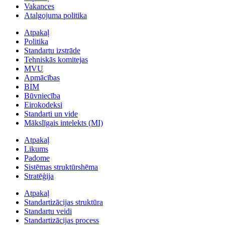
Vakances
Atalgojuma politika
Atpakaļ
Politika
Standartu izstrāde
Tehniskās komitejas
MVU
Apmācības
BIM
Būvniecība
Eirokodeksi
Standarti un vide
Mākslīgais intelekts (MI)
Atpakaļ
Likums
Padome
Sistēmas struktūrshēma
Stratēģija
Atpakaļ
Standartizācijas struktūra
Standartu veidi
Standartizācijas process