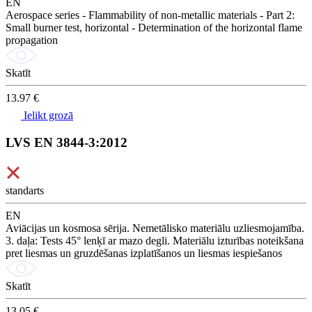
EN
Aerospace series - Flammability of non-metallic materials - Part 2:
Small burner test, horizontal - Determination of the horizontal flame
propagation
Skatīt
13.97 €
Ielikt grozā
LVS EN 3844-3:2012
standarts
EN
Aviācijas un kosmosa sērija. Nemetālisko materiālu uzliesmojamība.
3. daļa: Tests 45° lenķī ar mazo degli. Materiālu izturības noteikšana
pret liesmas un gruzdēšanas izplatīšanos un liesmas iespiešanos
Skatīt
13.05 €