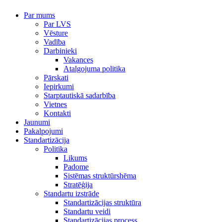
Par mums
Par LVS
Vēsture
Vadība
Darbinieki
Vakances
Atalgojuma politika
Pārskati
Iepirkumi
Starptautiskā sadarbība
Vietnes
Kontakti
Jaunumi
Pakalpojumi
Standartizācija
Politika
Likums
Padome
Sistēmas struktūrshēma
Stratēģija
Standartu izstrāde
Standartizācijas struktūra
Standartu veidi
Standartizācijas process