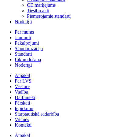
CE marķējums
Tiesību akti
Piemērojamie standarti
Noderīgi
Par mums
Jaunumi
Pakalpojumi
Standartizācija
Standarti
Likumdošana
Noderīgi
Atpakaļ
Par LVS
Vēsture
Vadība
Darbinieki
Pārskati
Iepirkumi
Starptautiskā sadarbība
Vietnes
Kontakti
Atpakaļ