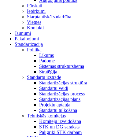
Atalgojuma politika
Pārskati
Iepirkumi
Starptautiskā sadarbība
Vietnes
Kontakti
Jaunumi
Pakalpojumi
Standartizācija
Politika
Likums
Padome
Sistēmas struktūrshēma
Stratēģija
Standartu izstrāde
Standartizācijas struktūra
Standartu veidi
Standartizācijas process
Standartizācijas plāns
Projektu aptauja
Standartu tulkošana
Tehniskās komitejas
Komiteju izveidošana
STK un DG saraksts
Palīgrīki STK darbam