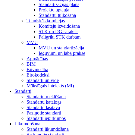
Standartizācijas plāns
Projektu aptauja
Standartu tulkošana
Tehniskās komitejas
Komiteju izveidošana
STK un DG saraksts
Palīgrīki STK darbam
MVU
MVU un standartizācija
Ieguvumi un labā prakse
Apmācības
BIM
Būvniecība
Eirokodeksi
Standarti un vide
Mākslīgais intelekts (MI)
Standarti
Standartu meklēšana
Standartu katalogs
Standartu lasītava
Paziņotie standarti
Standarti iepirkumos
Likumdošana
Standarti likumdošanā
Saskaņotie standarti