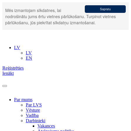
Sapratu
Mēs izmantojam sīkdatnes, lai
nodrošinātu jums ērtu vietnes pārlūkošanu. Turpinot vietnes
pārlūkošanu, jūs piekrītat sīkdatņu izmantošanai.
LV
LV
EN
Reģistrēties
Ienākt
Par mums
Par LVS
Vēsture
Vadība
Darbinieki
Vakances