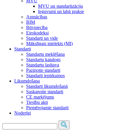
MVU
MVU un standartizācija
Ieguvumi un labā prakse
Apmācības
BIM
Būvniecība
Eirokodeksi
Standarti un vide
Mākslīgais intelekts (MI)
Standarti
Standartu meklēšana
Standartu katalogs
Standartu lasītava
Paziņotie standarti
Standarti iepirkumos
Likumdošana
Standarti likumdošanā
Saskaņotie standarti
CE marķējums
Tiesību akti
Piemērojamie standarti
Noderīgi