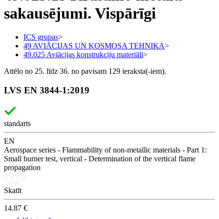
sakausējumi. Vispārīgi
ICS grupas
>
49 AVIĀCIJAS UN KOSMOSA TEHNIKA
>
49.025 Aviācijas konstrukciju materiāli
>
Attēlo no 25. līdz 36. no pavisam 129 ieraksta(-iem).
LVS EN 3844-1:2019
standarts
EN
Aerospace series - Flammability of non-metallic materials - Part 1:
Small burner test, vertical - Determination of the vertical flame
propagation
Skatīt
14.87 €