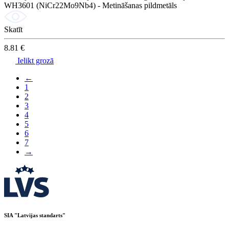
WH3601 (NiCr22Mo9Nb4) - Metināšanas pildmetāls
Skatīt
8.81 €
Ielikt grozā
←
1
2
3
4
5
6
7
→
SIA "Latvijas standarts"