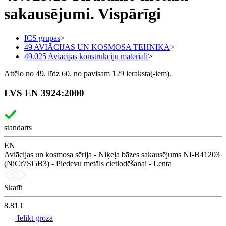
sakausējumi. Vispārīgi
ICS grupas
>
49 AVIĀCIJAS UN KOSMOSA TEHNIKA
>
49.025 Aviācijas konstrukciju materiāli
>
Attēlo no 49. līdz 60. no pavisam 129 ieraksta(-iem).
LVS EN 3924:2000
standarts
EN
Aviācijas un kosmosa sērija - Niķeļa bāzes sakausējums NI-B41203
(NiCr7Si5B3) - Piedevu metāls cietlodēšanai - Lenta
Skatīt
8.81 €
Ielikt grozā