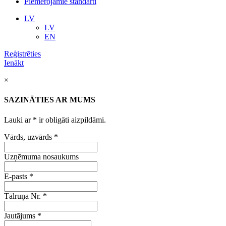
Piemērojamie standarti
LV
LV
EN
Reģistrēties
Ienākt
×
SAZINĀTIES AR MUMS
Lauki ar
*
ir obligāti aizpildāmi.
Vārds, uzvārds
*
Uzņēmuma nosaukums
E-pasts
*
Tālruņa Nr.
*
Jautājums
*