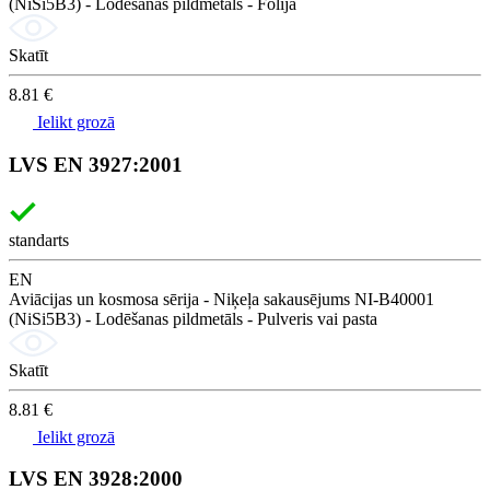
(NiSi5B3) - Lodēšanas pildmetāls - Folija
Skatīt
8.81 €
Ielikt grozā
LVS EN 3927:2001
standarts
EN
Aviācijas un kosmosa sērija - Niķeļa sakausējums NI-B40001
(NiSi5B3) - Lodēšanas pildmetāls - Pulveris vai pasta
Skatīt
8.81 €
Ielikt grozā
LVS EN 3928:2000