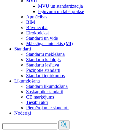
MVU
MVU un standartizācija
Ieguvumi un labā prakse
Apmācības
BIM
Būvniecība
Eirokodeksi
Standarti un vide
Mākslīgais intelekts (MI)
Standarti
Standartu meklēšana
Standartu katalogs
Standartu lasītava
Paziņotie standarti
Standarti iepirkumos
Likumdošana
Standarti likumdošanā
Saskaņotie standarti
CE marķējums
Tiesību akti
Piemērojamie standarti
Noderīgi