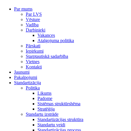
Par mums
Par LVS
Vēsture
Vadība
Darbinieki
Vakances
Atalgojuma politika
Pārskati
Iepirkumi
Starptautiskā sadarbība
Vietnes
Kontakti
Jaunumi
Pakalpojumi
Standartizācija
Politika
Likums
Padome
Sistēmas struktūrshēma
Stratēģija
Standartu izstrāde
Standartizācijas struktūra
Standartu veidi
Standartizācijas process