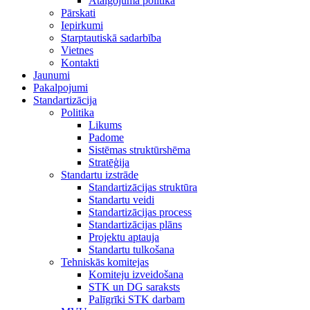
Atalgojuma politika
Pārskati
Iepirkumi
Starptautiskā sadarbība
Vietnes
Kontakti
Jaunumi
Pakalpojumi
Standartizācija
Politika
Likums
Padome
Sistēmas struktūrshēma
Stratēģija
Standartu izstrāde
Standartizācijas struktūra
Standartu veidi
Standartizācijas process
Standartizācijas plāns
Projektu aptauja
Standartu tulkošana
Tehniskās komitejas
Komiteju izveidošana
STK un DG saraksts
Palīgrīki STK darbam