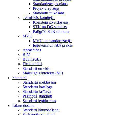
Standartizācijas plāns
Projektu aptauja
Standartu tulkošana
Tehniskās komitejas
Komiteju izveidošana
STK un DG saraksts
Palīgrīki STK darbam
MVU
MVU un standartizācija
Ieguvumi un labā prakse
Apmācības
BIM
Būvniecība
Eirokodeksi
Standarti un vide
Mākslīgais intelekts (MI)
Standarti
Standartu meklēšana
Standartu katalogs
Standartu lasītava
Paziņotie standarti
Standarti iepirkumos
Likumdošana
Standarti likumdošanā
Saskaņotie standarti