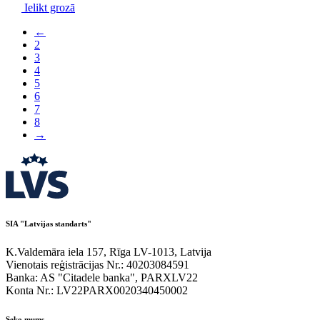
Ielikt grozā
←
2
3
4
5
6
7
8
→
SIA "Latvijas standarts"
K.Valdemāra iela 157, Rīga LV-1013, Latvija
Vienotais reģistrācijas Nr.: 40203084591
Banka: AS "Citadele banka", PARXLV22
Konta Nr.: LV22PARX0020340450002
Seko mums