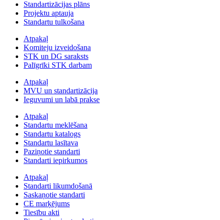
Standartizācijas plāns
Projektu aptauja
Standartu tulkošana
Atpakaļ
Komiteju izveidošana
STK un DG saraksts
Palīgrīki STK darbam
Atpakaļ
MVU un standartizācija
Ieguvumi un labā prakse
Atpakaļ
Standartu meklēšana
Standartu katalogs
Standartu lasītava
Paziņotie standarti
Standarti iepirkumos
Atpakaļ
Standarti likumdošanā
Saskaņotie standarti
CE marķējums
Tiesību akti