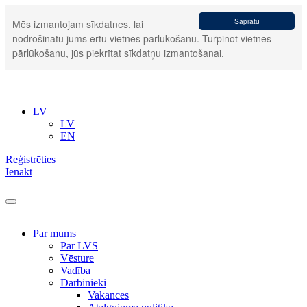
Sapratu
Mēs izmantojam sīkdatnes, lai
nodrošinātu jums ērtu vietnes pārlūkošanu. Turpinot vietnes
pārlūkošanu, jūs piekrītat sīkdatņu izmantošanai.
LV
LV
EN
Reģistrēties
Ienākt
Par mums
Par LVS
Vēsture
Vadība
Darbinieki
Vakances