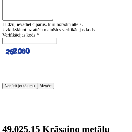
Lūdzu, ievadiet ciparus, kuri norādīti attēlā.
Uzklikšķinot uz attēla mainīsies verifikācijas kods.
Verifikācijas kods
*
Nosūtīt jautājumu
Aizvērt
49.025.15 Krāsaino metālu