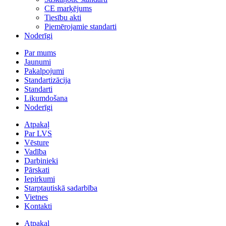
CE marķējums
Tiesību akti
Piemērojamie standarti
Noderīgi
Par mums
Jaunumi
Pakalpojumi
Standartizācija
Standarti
Likumdošana
Noderīgi
Atpakaļ
Par LVS
Vēsture
Vadība
Darbinieki
Pārskati
Iepirkumi
Starptautiskā sadarbība
Vietnes
Kontakti
Atpakaļ