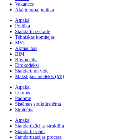
Vakances
Atalgojuma politika
Atpakaļ
Politika
Standartu izstrāde
Tehniskās komitejas
MVU
Apmācības
BIM
Būvniecība
Eirokodeksi
Standarti un vide
Mākslīgais intelekts (MI)
Atpakaļ
Likums
Padome
Sistēmas struktūrshēma
Stratēģija
Atpakaļ
Standartizācijas struktūra
Standartu veidi
Standartizācijas process