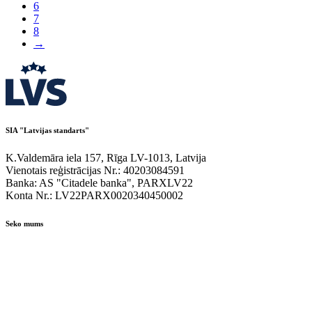
6
7
8
→
SIA "Latvijas standarts"
K.Valdemāra iela 157, Rīga LV-1013, Latvija
Vienotais reģistrācijas Nr.: 40203084591
Banka: AS "Citadele banka", PARXLV22
Konta Nr.: LV22PARX0020340450002
Seko mums