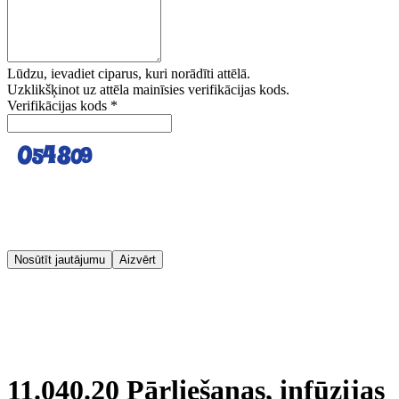
Lūdzu, ievadiet ciparus, kuri norādīti attēlā.
Uzklikšķinot uz attēla mainīsies verifikācijas kods.
Verifikācijas kods
*
Nosūtīt jautājumu
Aizvērt
11.040.20 Pārliešanas, infūzijas