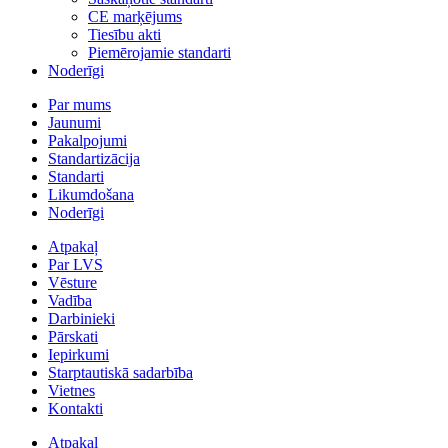
CE marķējums
Tiesību akti
Piemērojamie standarti
Noderīgi
Par mums
Jaunumi
Pakalpojumi
Standartizācija
Standarti
Likumdošana
Noderīgi
Atpakaļ
Par LVS
Vēsture
Vadība
Darbinieki
Pārskati
Iepirkumi
Starptautiskā sadarbība
Vietnes
Kontakti
Atpakaļ