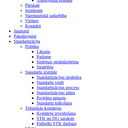
Atalgojuma politika
Pārskati
Iepirkumi
Starptautiskā sadarbība
Vietnes
Kontakti
Jaunumi
Pakalpojumi
Standartizācija
Politika
Likums
Padome
Sistēmas struktūrshēma
Stratēģija
Standartu izstrāde
Standartizācijas struktūra
Standartu veidi
Standartizācijas process
Standartizācijas plāns
Projektu aptauja
Standartu tulkošana
Tehniskās komitejas
Komiteju izveidošana
STK un DG saraksts
Palīgrīki STK darbam