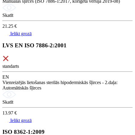
Manuālās šļirces (ISO 7886-1:2017, koriģētā versija 2019-08)
Skatīt
21.25 €
Ielikt grozā
LVS EN ISO 7886-2:2001
standarts
EN
Vienreizējās lietošanas sterilās hipodermiskās šļirces - 2.daļa:
Automātiskās šļirces
Skatīt
13.97 €
Ielikt grozā
ISO 8362-1:2009