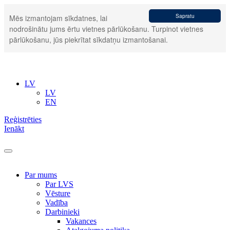
Sapratu
Mēs izmantojam sīkdatnes, lai
nodrošinātu jums ērtu vietnes pārlūkošanu. Turpinot vietnes
pārlūkošanu, jūs piekrītat sīkdatņu izmantošanai.
LV
LV
EN
Reģistrēties
Ienākt
Par mums
Par LVS
Vēsture
Vadība
Darbinieki
Vakances