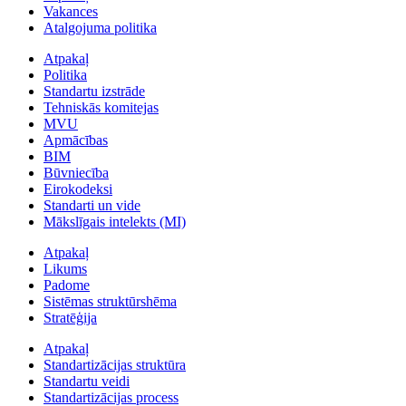
Vakances
Atalgojuma politika
Atpakaļ
Politika
Standartu izstrāde
Tehniskās komitejas
MVU
Apmācības
BIM
Būvniecība
Eirokodeksi
Standarti un vide
Mākslīgais intelekts (MI)
Atpakaļ
Likums
Padome
Sistēmas struktūrshēma
Stratēģija
Atpakaļ
Standartizācijas struktūra
Standartu veidi
Standartizācijas process