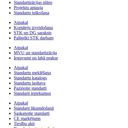
Standartizācijas plāns
Projektu aptauja
Standartu tulkošana
Atpakaļ
Komiteju izveidošana
STK un DG saraksts
Palīgrīki STK darbam
Atpakaļ
MVU un standartizācija
Ieguvumi un labā prakse
Atpakaļ
Standartu meklēšana
Standartu katalogs
Standartu lasītava
Paziņotie standarti
Standarti iepirkumos
Atpakaļ
Standarti likumdošanā
Saskaņotie standarti
CE marķējums
Tiesību akti