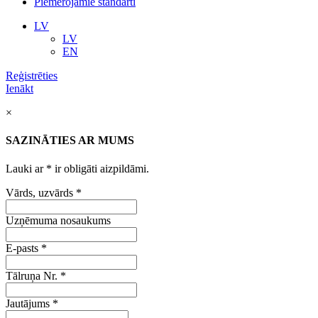
Piemērojamie standarti
LV
LV
EN
Reģistrēties
Ienākt
×
SAZINĀTIES AR MUMS
Lauki ar
*
ir obligāti aizpildāmi.
Vārds, uzvārds
*
Uzņēmuma nosaukums
E-pasts
*
Tālruņa Nr.
*
Jautājums
*