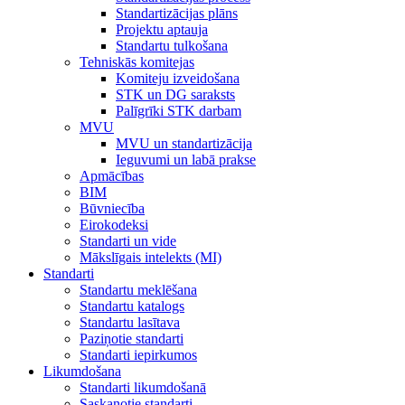
Standartizācijas plāns
Projektu aptauja
Standartu tulkošana
Tehniskās komitejas
Komiteju izveidošana
STK un DG saraksts
Palīgrīki STK darbam
MVU
MVU un standartizācija
Ieguvumi un labā prakse
Apmācības
BIM
Būvniecība
Eirokodeksi
Standarti un vide
Mākslīgais intelekts (MI)
Standarti
Standartu meklēšana
Standartu katalogs
Standartu lasītava
Paziņotie standarti
Standarti iepirkumos
Likumdošana
Standarti likumdošanā
Saskaņotie standarti