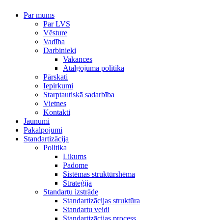
Par mums
Par LVS
Vēsture
Vadība
Darbinieki
Vakances
Atalgojuma politika
Pārskati
Iepirkumi
Starptautiskā sadarbība
Vietnes
Kontakti
Jaunumi
Pakalpojumi
Standartizācija
Politika
Likums
Padome
Sistēmas struktūrshēma
Stratēģija
Standartu izstrāde
Standartizācijas struktūra
Standartu veidi
Standartizācijas process