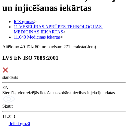
un injicēšanas iekārtas
ICS grupas
>
11 VESELĪBAS APRŪPES TEHNOLOĢIJAS.
MEDICĪNAS IEKĀRTAS
>
11.040 Medicīnas iekārtas
>
Attēlo no 49. līdz 60. no pavisam 271 ieraksta(-iem).
LVS EN ISO 7885:2001
standarts
EN
Sterilās, vienreizējās lietošanas zobārstniecības injekciju adatas
Skatīt
11.25 €
Ielikt grozā