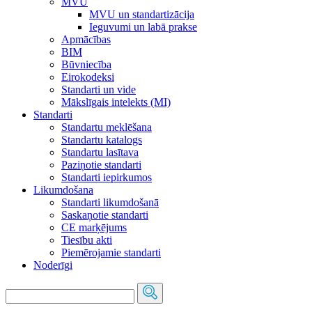
MVU
MVU un standartizācija
Ieguvumi un labā prakse
Apmācības
BIM
Būvniecība
Eirokodeksi
Standarti un vide
Mākslīgais intelekts (MI)
Standarti
Standartu meklēšana
Standartu katalogs
Standartu lasītava
Paziņotie standarti
Standarti iepirkumos
Likumdošana
Standarti likumdošanā
Saskaņotie standarti
CE marķējums
Tiesību akti
Piemērojamie standarti
Noderīgi