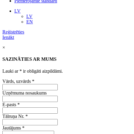
Piemērojamie standarti
LV
LV
EN
Reģistrēties
Ienākt
×
SAZINĀTIES AR MUMS
Lauki ar
*
ir obligāti aizpildāmi.
Vārds, uzvārds
*
Uzņēmuma nosaukums
E-pasts
*
Tālruņa Nr.
*
Jautājums
*