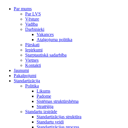
Par mums
Par LVS
Vēsture
Vadība
Darbinieki
Vakances
Atalgojuma politika
Pārskati
Iepirkumi
Starptautiskā sadarbība
Vietnes
Kontakti
Jaunumi
Pakalpojumi
Standartizācija
Politika
Likums
Padome
Sistēmas struktūrshēma
Stratēģija
Standartu izstrāde
Standartizācijas struktūra
Standartu veidi
Standartizācijas process