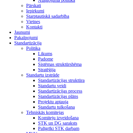
Atalgojuma politika
Pārskati
Iepirkumi
Starptautiskā sadarbība
Vietnes
Kontakti
Jaunumi
Pakalpojumi
Standartizācija
Politika
Likums
Padome
Sistēmas struktūrshēma
Stratēģija
Standartu izstrāde
Standartizācijas struktūra
Standartu veidi
Standartizācijas process
Standartizācijas plāns
Projektu aptauja
Standartu tulkošana
Tehniskās komitejas
Komiteju izveidošana
STK un DG saraksts
Palīgrīki STK darbam