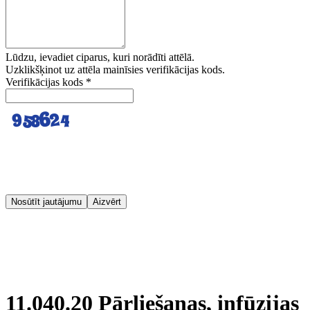
Lūdzu, ievadiet ciparus, kuri norādīti attēlā.
Uzklikšķinot uz attēla mainīsies verifikācijas kods.
Verifikācijas kods
*
Nosūtīt jautājumu
Aizvērt
11.040.20 Pārliešanas, infūzijas