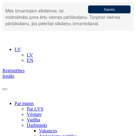
Sapratu
Mēs izmantojam sīkdatnes, lai
nodrošinātu jums ērtu vietnes pārlūkošanu. Turpinot vietnes
pārlūkošanu, jūs piekrītat sīkdatņu izmantošanai.
LV
LV
EN
Reģistrēties
Ienākt
Par mums
Par LVS
Vēsture
Vadība
Darbinieki
Vakances