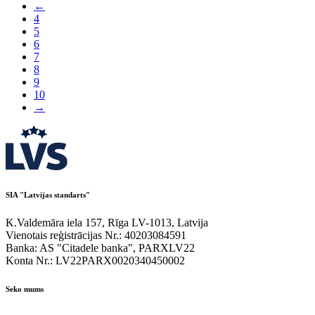
←
4
5
6
7
8
9
10
→
SIA "Latvijas standarts"
K.Valdemāra iela 157, Rīga LV-1013, Latvija
Vienotais reģistrācijas Nr.: 40203084591
Banka: AS "Citadele banka", PARXLV22
Konta Nr.: LV22PARX0020340450002
Seko mums