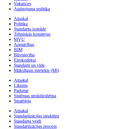
Vakances
Atalgojuma politika
Atpakaļ
Politika
Standartu izstrāde
Tehniskās komitejas
MVU
Apmācības
BIM
Būvniecība
Eirokodeksi
Standarti un vide
Mākslīgais intelekts (MI)
Atpakaļ
Likums
Padome
Sistēmas struktūrshēma
Stratēģija
Atpakaļ
Standartizācijas struktūra
Standartu veidi
Standartizācijas process