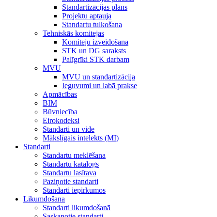
Standartizācijas plāns
Projektu aptauja
Standartu tulkošana
Tehniskās komitejas
Komiteju izveidošana
STK un DG saraksts
Palīgrīki STK darbam
MVU
MVU un standartizācija
Ieguvumi un labā prakse
Apmācības
BIM
Būvniecība
Eirokodeksi
Standarti un vide
Mākslīgais intelekts (MI)
Standarti
Standartu meklēšana
Standartu katalogs
Standartu lasītava
Paziņotie standarti
Standarti iepirkumos
Likumdošana
Standarti likumdošanā
Saskaņotie standarti