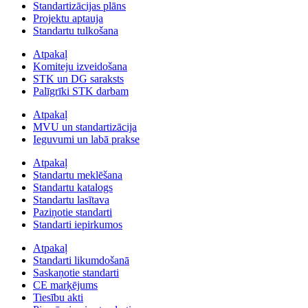
Standartizācijas plāns
Projektu aptauja
Standartu tulkošana
Atpakaļ
Komiteju izveidošana
STK un DG saraksts
Palīgrīki STK darbam
Atpakaļ
MVU un standartizācija
Ieguvumi un labā prakse
Atpakaļ
Standartu meklēšana
Standartu katalogs
Standartu lasītava
Paziņotie standarti
Standarti iepirkumos
Atpakaļ
Standarti likumdošanā
Saskaņotie standarti
CE marķējums
Tiesību akti