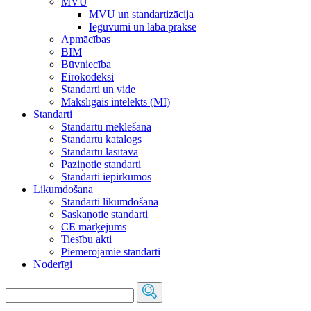
MVU
MVU un standartizācija
Ieguvumi un labā prakse
Apmācības
BIM
Būvniecība
Eirokodeksi
Standarti un vide
Mākslīgais intelekts (MI)
Standarti
Standartu meklēšana
Standartu katalogs
Standartu lasītava
Paziņotie standarti
Standarti iepirkumos
Likumdošana
Standarti likumdošanā
Saskaņotie standarti
CE marķējums
Tiesību akti
Piemērojamie standarti
Noderīgi