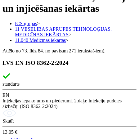
un injicēšanas iekārtas
ICS grupas
>
11 VESELĪBAS APRŪPES TEHNOLOĢIJAS.
MEDICĪNAS IEKĀRTAS
>
11.040 Medicīnas iekārtas
>
Attēlo no 73. līdz 84. no pavisam 271 ieraksta(-iem).
LVS EN ISO 8362-2:2024
standarts
EN
Injekcijas iepakojums un piederumi. 2.daļa: Injekciju pudeles
aizbāžņi (ISO 8362-2:2024)
Skatīt
13.05 €