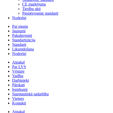
CE marķējums
Tiesību akti
Piemērojamie standarti
Noderīgi
Par mums
Jaunumi
Pakalpojumi
Standartizācija
Standarti
Likumdošana
Noderīgi
Atpakaļ
Par LVS
Vēsture
Vadība
Darbinieki
Pārskati
Iepirkumi
Starptautiskā sadarbība
Vietnes
Kontakti
Atpakaļ